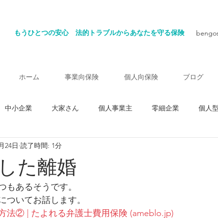
もうひとつの安心
法的トラブルからあなたを守る保険
bengos
ホーム
事業向保険
個人向保険
ブログ
中小企業
大家さん
個人事業主
零細企業
個人
0月24日
読了時間: 1分
ット被害
パワハラ被害
弁護士のできること
した離婚
つもあるそうです。
についてお話します。
 | たよれる弁護士費用保険 (ameblo.jp)