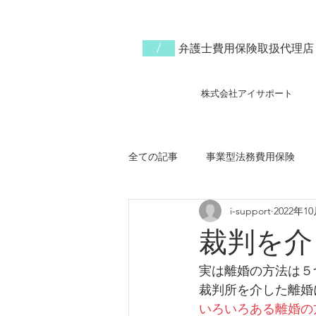
/
​弁護士費用保険取扱代理店
株式会社
アイサポート
全ての記事
事業型法務費用保険
i-support
2022年1
相続問題
いじめ問題
ネ
裁判を介
実は離婚の方法は５
裁判所を介した離婚
いろいろある離婚の方法②