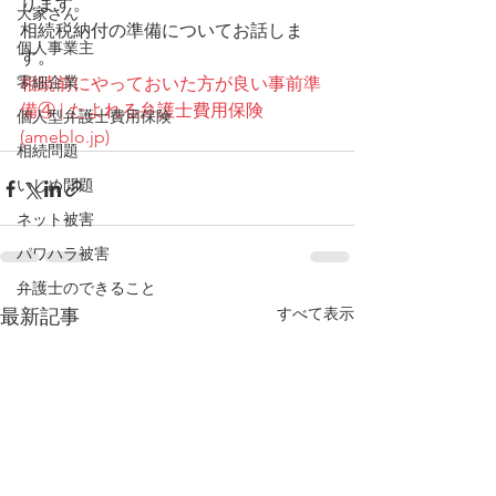
ります。
大家さん
相続税納付の準備についてお話しま
個人事業主
す。
零細企業
相続前にやっておいた方が良い事前準
備④ | たよれる弁護士費用保険 
個人型弁護士費用保険
(ameblo.jp)
相続問題
いじめ問題
ネット被害
パワハラ被害
弁護士のできること
すべて表示
最新記事