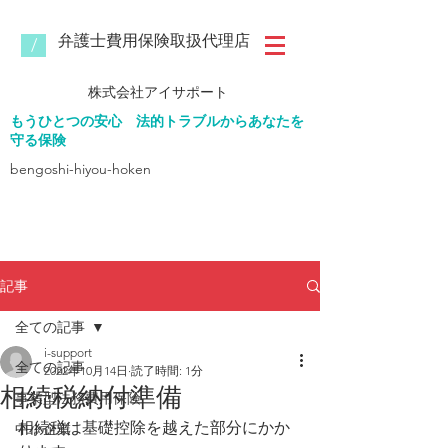
​弁護士費用保険取扱代理店
/
株式会社
アイサポート
もうひとつの安心
法的トラブルからあなたを
守る保険
bengoshi-hiyou-hoken​
記事
全ての記事
i-support
全ての記事
2022年10月14日
読了時間: 1分
相続税納付準備
事業型法務費用保険
相続税は基礎控除を越えた部分にかか
中小企業