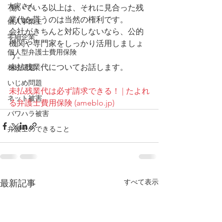
大家さん
働いている以上は、それに見合った残
業代を貰うのは当然の権利です。
個人事業主
会社がきちんと対応しないなら、公的
零細企業
機関や専門家をしっかり活用しましょ
個人型弁護士費用保険
う。
未払残業代についてお話します。
相続問題
いじめ問題
未払残業代は必ず請求できる！ | たよれ
ネット被害
る弁護士費用保険 (ameblo.jp)
パワハラ被害
弁護士のできること
すべて表示
最新記事