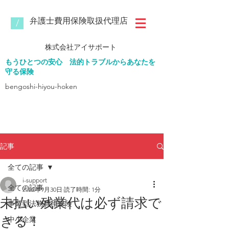
​弁護士費用保険取扱代理店
/
株式会社
アイサポート
もうひとつの安心
法的トラブルからあなたを
守る保険
bengoshi-hiyou-hoken​
記事
全ての記事
i-support
全ての記事
2022年9月30日
読了時間: 1分
未払い残業代は必ず請求で
事業型法務費用保険
きる！
中小企業