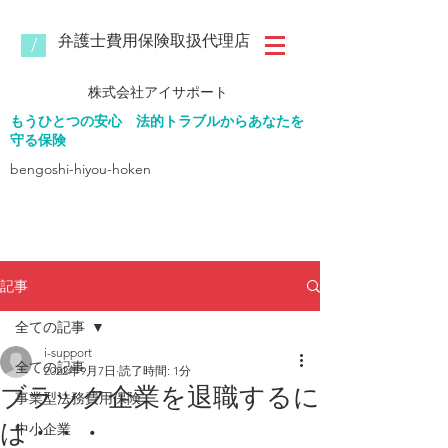
​弁護士費用保険取扱代理店
/
株式会社
アイサポート
もうひとつの安心
法的トラブルからあなたを
守る保険
bengoshi-hiyou-hoken​
記事
全ての記事
i-support
全ての記事
2022年9月7日
読了時間: 1分
ブラック企業を退職するに
事業型法務費用保険
は・・・
中小企業