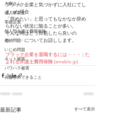
大家さん
ブラック企業と気づかずに入社にてし
まった場合
個人事業主
「辞めたい」と思ってもなかなか辞め
零細企業
られない状況に陥ることが多い。
個人型弁護士費用保険
そんな時はどう対処したら良いの
か・・・についてお話しします。
相続問題
いじめ問題
ブラック企業を退職するには・・・ | た
ネット被害
よれる弁護士費用保険 (ameblo.jp)
パワハラ被害
弁護士のできること
すべて表示
最新記事